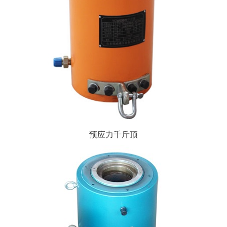
预应力千斤顶