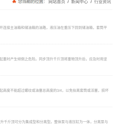
网站首页
新闻中心
行业资讯
/
/
开连接主油箱和储油箱的油路，液压油在重压下回到储油箱，套筒平
起重时产生倾倒之危险。同步顶升千斤顶将重物顶升后，应及时用坚
高度不能超过螺纹或油塞总高度的3/4，以免抬离套筒或活塞，损坏
顶升千斤顶可分为集成型和分离型。整体泵与液压缸为一体，分离泵与