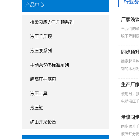
行业资
产品中心
厂家浅
桥梁预应力千斤顶系列
当我们的
液压千斤顶
稳下降到
液压泵系列
同步顶
确定起重
手动泵SYB标准系列
韧的木材将
超高压柱塞泵
生产厂
液压工具
使用时，
电动液压
液压缸
洽谈同
矿山开采设备
同步顶升
液压缸分