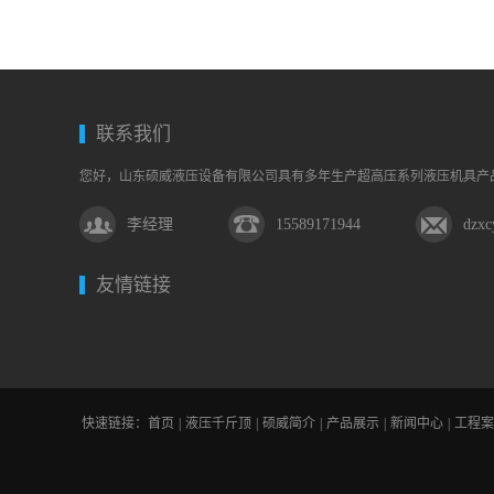
联系我们
您好，山东硕威液压设备有限公司具有多年生产超高压系列液压机具产
李经理
15589171944
dzx
友情链接
快速链接：
首页
|
液压千斤顶
|
硕威简介
|
产品展示
|
新闻中心
|
工程案