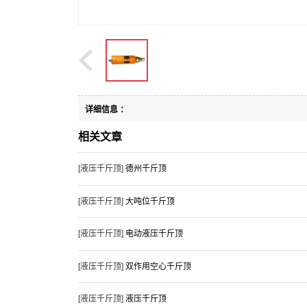
列
系
泵
开
闻
厂
列
采
中
家
同
设
心
浅
步
生
详细信息 ：
备
谈
顶
产
洽
相关文章
分
升
厂
谈
厂
[液压千斤顶]
德州千斤顶
享
千
家
同
家
应
[液压千斤顶]
大吨位千斤顶
同
斤
分
步
洽
用
如
[液压千斤顶]
电动液压千斤顶
步
顶
享
顶
谈
空
何
该
[液压千斤顶]
双作用空心千斤顶
顶
的
电
升
分
心
对
如
行
[液压千斤顶]
液压千斤顶
升
使
动
千
享
千
液
何
业
同