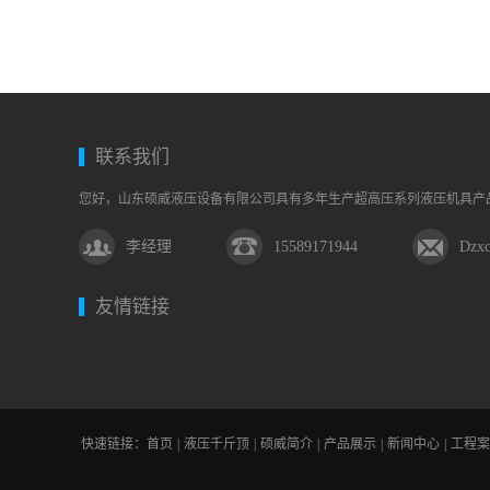
合…
下
合
别
落…
理…
的
设
联系我们
计…
您好，山东硕威液压设备有限公司具有多年生产超高压系列液压机具产
李经理
15589171944
Dzx
友情链接
快速链接：
首页
|
液压千斤顶
|
硕威简介
|
产品展示
|
新闻中心
|
工程案