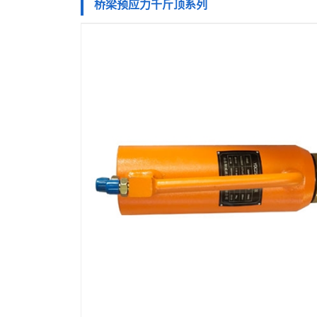
桥梁预应力千斤顶系列
产
品
桥
中
梁
液
心
预
压
液
应
千
压
手
力
斤
泵
动
超
千
顶
系
泵
高
液
斤
列
SYB
压
压
液
顶
标
柱
工
压
矿
系
准
塞
具
缸
山
新