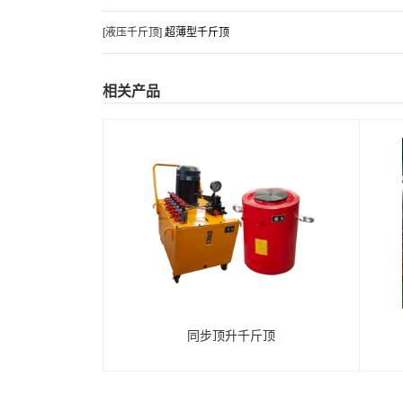
[液压千斤顶]
超薄型千斤顶
千
用
液
斤
使
斤
压
调
知
步
斤
方
压
顶
用
顶
千
节
识
千
相关产品
山东硕威液压设备有限公司
顶
法
千
的
智
的
斤
关
对
斤
联系人：李经理
回
介
斤
十
能
过
顶
于
液
顶
手机：15589171944
程…
绍
顶
二
涨
程
进
液
压
的
电话：0534-2429008
使
点
拉
前
行
压
千
拥
传真：0534-2429006
用…
操
千
需
包
千
斤
有
邮箱：dzxcyy@163.com
作…
斤
要
装
斤
顶
哪
同步顶升千斤顶
地址：德州市德城区新华工业园
顶…
了
才
顶
进
些
解…
算
的
行
特