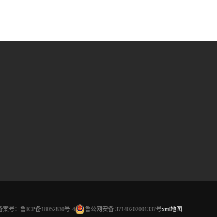
备案号：
鲁ICP备18052830号-4
鲁公网安备 37140202001337号
xml地图