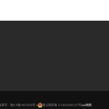
备案号：
鲁ICP备18052830号-4
鲁公网安备 37140202001337号
xml地图