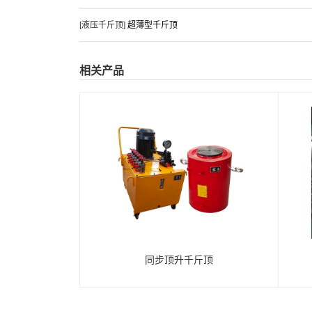
[液压千斤顶]
超薄型千斤顶
千
用
液
斤
使
斤
压
调
知
步
斤
方
压
顶
用
顶
千
节
识
千
相关产品
山东硕威液压设备有限公司
顶
法
千
的
智
的
斤
关
对
斤
联系人：李经理
回
介
斤
十
能
过
顶
于
液
顶
手机：15589171944
程…
绍
顶
二
涨
程
进
液
压
的
电话：0534-2429008
使
点
拉
前
行
压
千
拥
传真：0534-2429006
用…
操
千
需
包
千
斤
有
邮箱：dzxcyy@163.com
作…
斤
要
装
斤
顶
哪
同步顶升千斤顶
地址：德州市德城区新华工业园
顶…
了
才
顶
进
些
解…
算
的
行
特