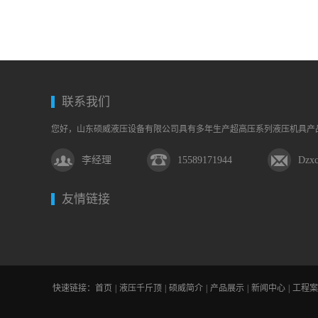
合…
下
合
别
落…
理…
的
设
联系我们
计…
您好，山东硕威液压设备有限公司具有多年生产超高压系列液压机具产
李经理
15589171944
Dzx
友情链接
快速链接：
首页
|
液压千斤顶
|
硕威简介
|
产品展示
|
新闻中心
|
工程案