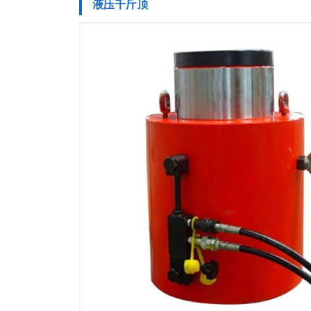
液压千斤顶
产
品
桥
中
梁
液
心
预
压
液
应
千
压
手
力
斤
泵
动
超
千
顶
系
泵
高
液
斤
列
SYB
压
压
液
顶
标
柱
工
压
矿
系
准
塞
具
缸
山
新