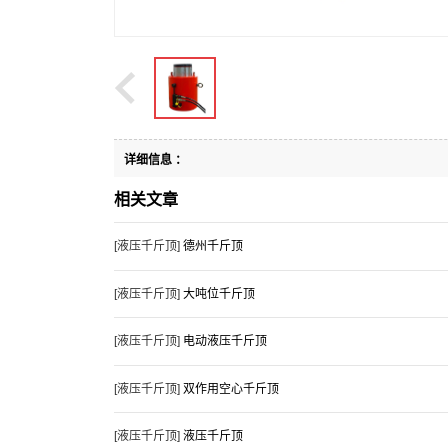
列
系
泵
开
闻
厂
列
采
中
家
同
设
心
浅
步
生
详细信息 ：
备
谈
顶
产
洽
相关文章
分
升
厂
谈
厂
[液压千斤顶]
德州千斤顶
享
千
家
同
家
应
[液压千斤顶]
大吨位千斤顶
同
斤
分
步
洽
用
如
[液压千斤顶]
电动液压千斤顶
步
顶
享
顶
谈
空
何
该
[液压千斤顶]
双作用空心千斤顶
顶
的
电
升
分
心
对
如
行
[液压千斤顶]
液压千斤顶
升
使
动
千
享
千
液
何
业
同