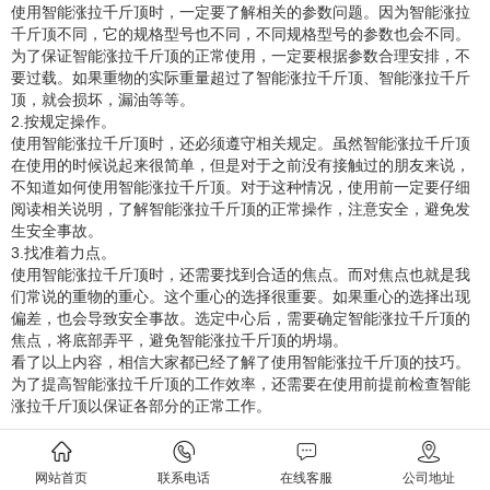
使用智能涨拉千斤顶时，一定要了解相关的参数问题。因为智能涨拉
千斤顶不同，它的规格型号也不同，不同规格型号的参数也会不同。
为了保证智能涨拉千斤顶的正常使用，一定要根据参数合理安排，不
要过载。如果重物的实际重量超过了智能涨拉千斤顶、智能涨拉千斤
顶，就会损坏，漏油等等。
2.按规定操作。
使用智能涨拉千斤顶时，还必须遵守相关规定。虽然智能涨拉千斤顶
在使用的时候说起来很简单，但是对于之前没有接触过的朋友来说，
不知道如何使用智能涨拉千斤顶。对于这种情况，使用前一定要仔细
阅读相关说明，了解智能涨拉千斤顶的正常操作，注意安全，避免发
生安全事故。
3.找准着力点。
使用智能涨拉千斤顶时，还需要找到合适的焦点。而对焦点也就是我
们常说的重物的重心。这个重心的选择很重要。如果重心的选择出现
偏差，也会导致安全事故。选定中心后，需要确定智能涨拉千斤顶的
焦点，将底部弄平，避免智能涨拉千斤顶的坍塌。
看了以上内容，相信大家都已经了解了使用智能涨拉千斤顶的技巧。
为了提高智能涨拉千斤顶的工作效率，还需要在使用前提前检查智能
涨拉千斤顶以保证各部分的正常工作。
上一条：
无
下一条：
洽谈同步顶升千斤顶的十二点操作说明中的注意事项
网站首页
联系电话
在线客服
公司地址