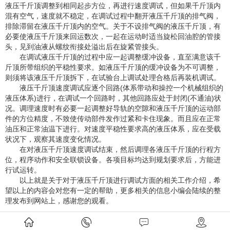
液压千斤顶调整到相同起步方位，再进行速度调试，但如果千斤顶内
混有空气，速度就不稳定，在调试过程中翻开液压千斤顶的排气阀，
排除滞留在液压千斤顶内的空气。关于不设排气阀的液压千斤顶，有
必要使液压千斤顶来回运数次，一起在运动时适当旋松回油腔的管接
头，见到油液从螺纹衔接处溢出后在旋紧管接头。
在调试液压千斤顶的过程中应一起调整缓冲设备，直至满意该千
斤顶所带组织的平稳性要求。如液压千斤顶的缓冲设备为不可调整，
则须将该液压千斤顶拆下，在试验台上调试处理合格后再装机调试。
液压千斤顶速度调试应逐个回路(体系带动和操控一个机械组织的
液压体系)进行，在调试一个回路时，其他回路应处于封闭(不通油)状
况。调理速度时有必要一起调整好导轨的空隙和液压千斤顶的运动部
件的方位精度，不致使传动部件发作过紧和卡住现象。而且应在正常
油压和正常油温下进行。对速度平稳性要求高的液压体系，应在受载
状况下，观察其速度变化情况。
在对液压千斤顶速度调试结束，然后调理各液压千斤顶的行程方
位，程序动作和安全联锁设备。各项目标均达到规划要求后，方能进
行试运转。
以上就是关于对于液压千斤顶进行调试方面的相关工作介绍，希
望以上的内容会对您有一定的帮助，更多相关的信息小编会陆续的整
理发布到网站上，感谢您的观看。
上一条：
行业知识 对液压千斤顶进行合理包装的重要性